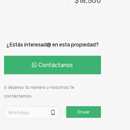
$18,500
¿Estás interesad@ en esta propiedad?
Contáctanos
ó déjanos tu número y nosotros te
contáctamos.
Enviar
phone_android