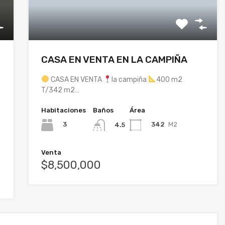
CASA EN VENTA EN LA CAMPIÑA
CASA EN VENTA
la campiña
400 m2
T/342 m2…
Habitaciones
Baños
Área
3
342
M2
4.5
Venta
$8,500,000