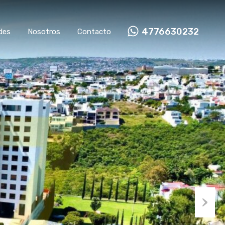
4776630232
des
Nosotros
Contacto
Next