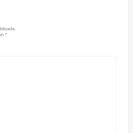
blicada.
con
*