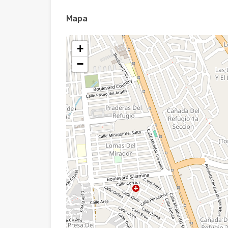
Mapa
+
−