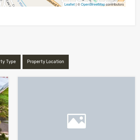
Leaflet
| ©
OpenStreetMap
contributors
rty Type
Property Location